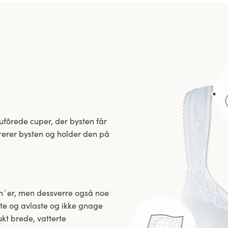
 ufôrede cuper, der bysten får
arerer bysten og holder den på
bh´er, men dessverre også noe
tte og avlaste og ikke gnage
ukt brede, vatterte