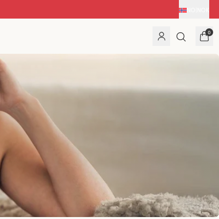
NO
|
NOK
0