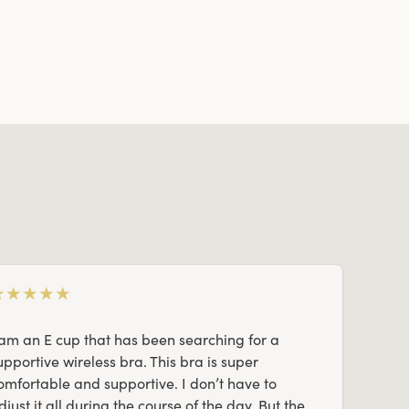
★
★
★
★
★
 am an E cup that has been searching for a
upportive wireless bra. This bra is super
omfortable and supportive. I don’t have to
djust it all during the course of the day. But the