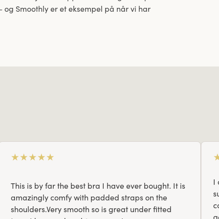
 – og Smoothly er et eksempel på når vi har
★
★
★
★
★
I
This is by far the best bra I have ever bought. It is
s
amazingly comfy with padded straps on the
c
shoulders.Very smooth so is great under fitted
a