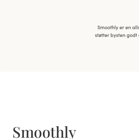
Smoothly er en al
støtter bysten godt
Smoothly