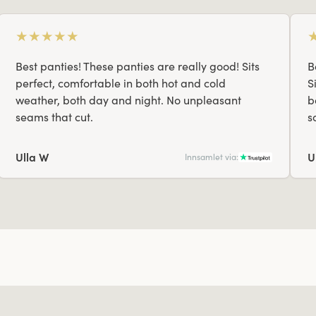
★
★
★
★
★
Best panties! These panties are really good! Sits
B
perfect, comfortable in both hot and cold
S
weather, both day and night. No unpleasant
b
seams that cut.
s
U
Ulla W
Innsamlet via: