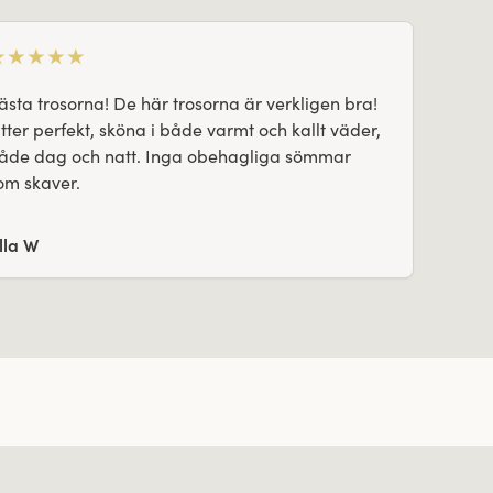
★
★
★
★
★
ästa trosorna! De här trosorna är verkligen bra!
itter perfekt, sköna i både varmt och kallt väder,
åde dag och natt. Inga obehagliga sömmar
om skaver.
lla W