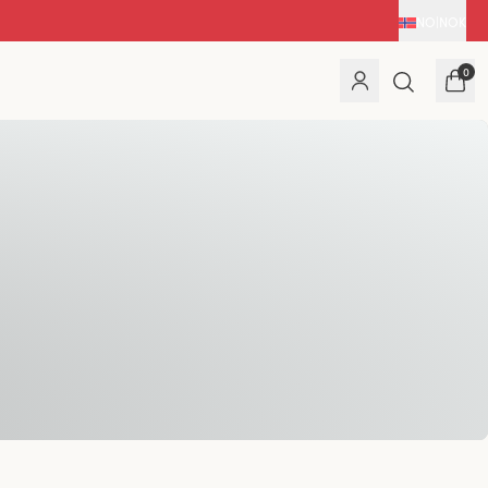
NO
|
NOK
0