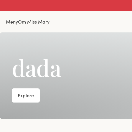
Meny
Om Miss Mary
dada
Explore