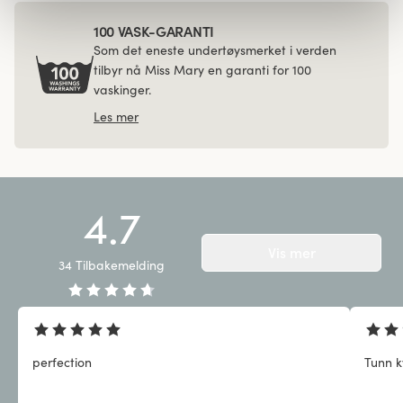
100 VASK-GARANTI
Som det eneste undertøysmerket i verden
tilbyr nå Miss Mary en garanti for 100
vaskinger.
Les mer
4.7
Vis mer
34
Tilbakemelding
perfection
Tunn kv