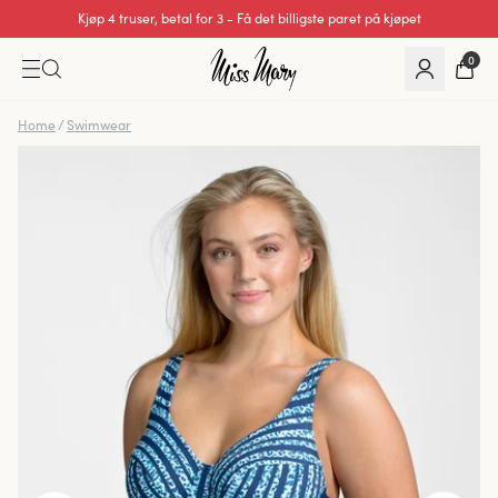
Kjøp 4 truser, betal for 3 - Få det billigste paret på kjøpet
0
Home
/
Swimwear