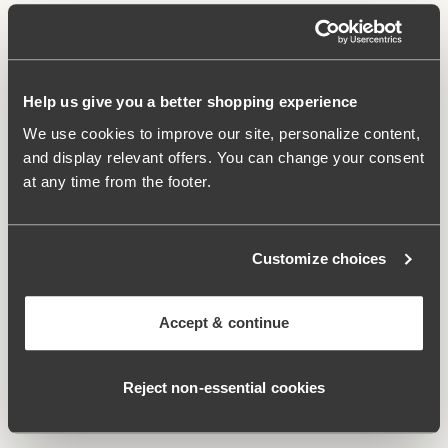
Bøyler og fôrede cuper støtter og løfter meget godt.
Solid ryggkonstruksjon holder bysten på plass.
Regulerbare, brede skulderbånd.
Meget god passform med høy komfort.
Help us give you a better shopping experience
Stoff:
85 % polyamid, 15 % elastan
We use cookies to improve our site, personalize content,
Vaskeinstruksjoner:
Håndvask
and display relevant offers. You can change your consent
Artikelnummer:
902741
at any time from the footer.
Relaterte produkter
Viewing image 1 of 2
Viewing image 1 of 3
Customize choices
Maya bikinitruse
Maya bikinitruse med
Mix & match
Mix & match
høy midje
279 NOK
399 NOK
Accept & continue
Viewing image 1 of 2
Bondi bikinitruse
399 NOK
Reject non‑essential cookies