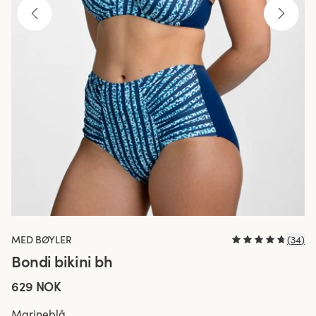
MED BØYLER
(
34
)
Bondi bikini bh
629 NOK
Marineblå