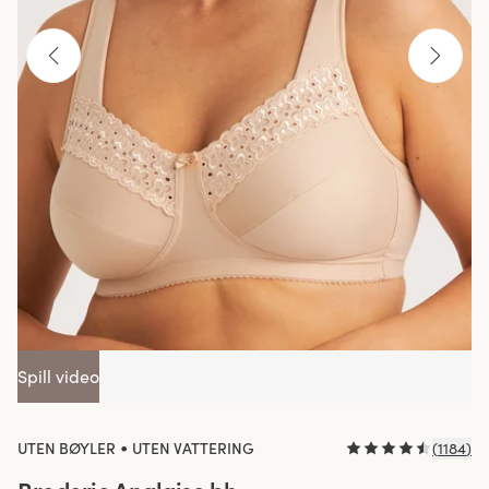
Spill video
•
UTEN BØYLER
UTEN VATTERING
(
1184
)