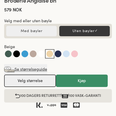
Broderie Anglaise bh
579 NOK
Velg med eller uten bøyle
Med bøyler
Uten bøyler
✓
Beige
Se størrelseguide
Velg størrelse
Kjøp
100 DAGERS RETURRETT
100 VASK-GARANTI