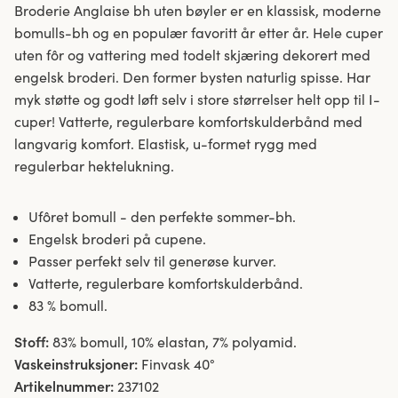
Broderie Anglaise bh uten bøyler er en klassisk, moderne
bomulls-bh og en populær favoritt år etter år. Hele cuper
uten fôr og vattering med todelt skjæring dekorert med
engelsk broderi. Den former bysten naturlig spisse. Har
myk støtte og godt løft selv i store størrelser helt opp til I-
cuper! Vatterte, regulerbare komfortskulderbånd med
langvarig komfort. Elastisk, u-formet rygg med
regulerbar hektelukning.
Ufôret bomull - den perfekte sommer-bh.
Engelsk broderi på cupene.
Passer perfekt selv til generøse kurver.
Vatterte, regulerbare komfortskulderbånd.
83 % bomull.
Stoff:
83% bomull, 10% elastan, 7% polyamid.
Vaskeinstruksjoner:
Finvask 40°
Artikelnummer:
237102