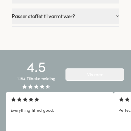
Passer stoffet til varmt vær?
4.5
Vis mer
1,184
Tilbakemelding
Everything fitted good.
Perfect