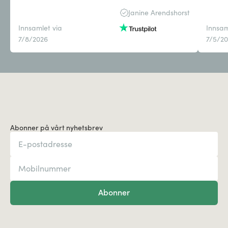
Janine Arendshorst
Innsamlet via
Innsam
7/8/2026
7/5/2
Abonner på vårt nyhetsbrev
Abonner