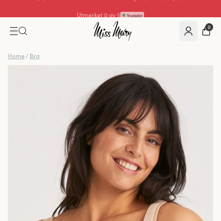
Utmerket 0 av 5
0
Home
/
Bra