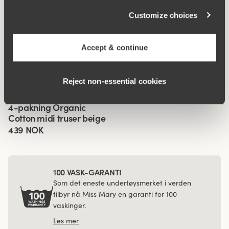
Customize choices
Relaterte produkter
Accept & continue
Viewing image 1 of 2
Viewing image 1 of 3
Recycled Comfort midi
Recycled Comfort shorty
4 for 3
4 for 3
truser
truser
Reject non‑essential cookies
159 NOK
169 NOK
Viewing image 1 of 3
4-pakning Organic
Cotton midi truser beige
439 NOK
100 VASK-GARANTI
Som det eneste undertøysmerket i verden
tilbyr nå Miss Mary en garanti for 100
vaskinger.
Les mer