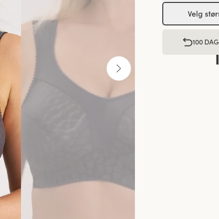
Velg stør
100 DA