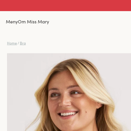
Meny
Om Miss Mary
Home
/
Bra