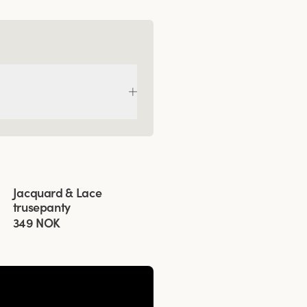
Viewing image 1 of 3
Jacquard & Lace
4 for 3
trusepanty
349 NOK