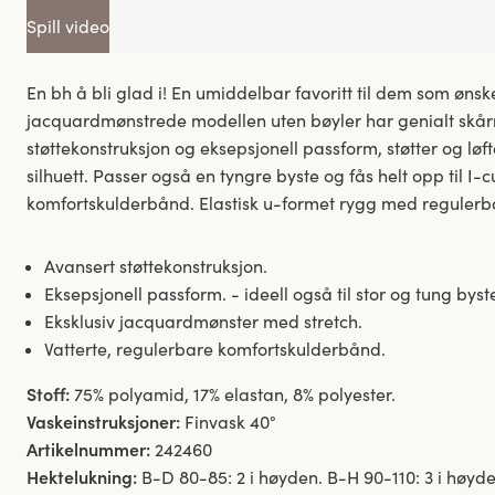
Spill video
En bh å bli glad i! En umiddelbar favoritt til dem som øn
jacquardmønstrede modellen uten bøyler har genialt skå
støttekonstruksjon og eksepsjonell passform, støtter og løfte
silhuett. Passer også en tyngre byste og fås helt opp til I-
komfortskulderbånd. Elastisk u-formet rygg med regulerb
Avansert støttekonstruksjon.
Eksepsjonell passform. - ideell også til stor og tung byst
Eksklusiv jacquardmønster med stretch.
Vatterte, regulerbare komfortskulderbånd.
Stoff:
75% polyamid, 17% elastan, 8% polyester.
Vaskeinstruksjoner:
Finvask 40°
Artikelnummer:
242460
Hektelukning:
B-D 80-85: 2 i høyden. B-H 90-110: 3 i høyde