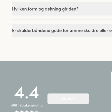
Hvilken form og dekning gir den?
Er skulderbåndene gode for ømme skuldre eller e
4.4
Vis mer
466
Tilbakemelding