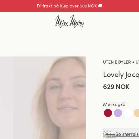
Fri frakt på kjøp over 500 NOK 🚚
•
UTEN BØYLER
U
Lovely Jac
629 NOK
Mørkegrå
Se størrel