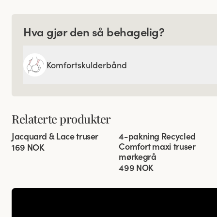
Hva gjør den så behagelig?
Komfortskulderbånd
Relaterte produkter
Viewing image 1 of 3
Viewing image 1 of 3
Jacquard & Lace truser
4-pakning Recycled
4 for 3
Comfort maxi truser
169 NOK
mørkegrå
499 NOK