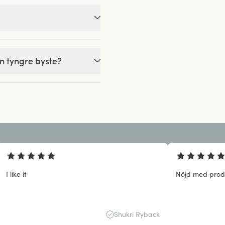
n tyngre byste?
I like it
Nöjd med prod
Shukri Ryback