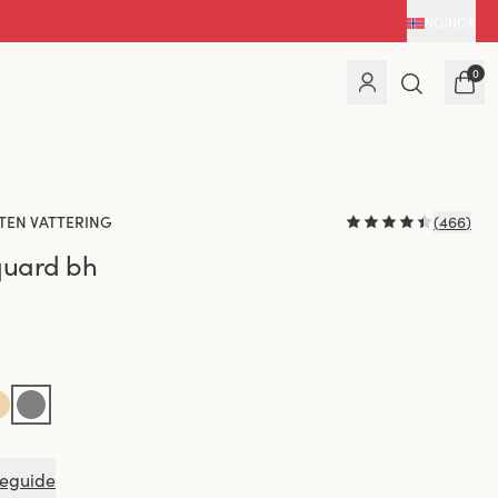
NO
|
NOK
0
TEN VATTERING
(
466
)
quard bh
seguide