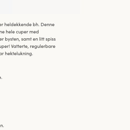
sker heldekkende bh. Denne
rne hele cuper med
r bysten, samt en litt spiss
cuper! Vatterte, regulerbare
ar hektelukning.
e.
n.