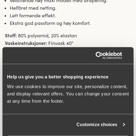
Velsittende høy maxi modell med drapering.
Helfôret med netting.
Lett formende effekt.
Ekstra god passform og høy komfort.
Stoff:
80% polyamid, 20% elastan
Vaskeinstruksjoner:
Finvask 40°
Artikelnummer:
995706
Relaterte produkter
Viewing image 1 of 4
Viewing image 1 of 3
Biarritz bikini bh
Kimono
Help us give you a better shopping experience
Mix & match
New product
459 NOK
579 NOK
449 NOK
We use cookies to improve our site, personalize content,
and display relevant offers. You can change your consent
Viewing image 1 of 9
Maya Bikini bh
Mix & match
at any time from the footer.
579 NOK
Customize choices
FAQ