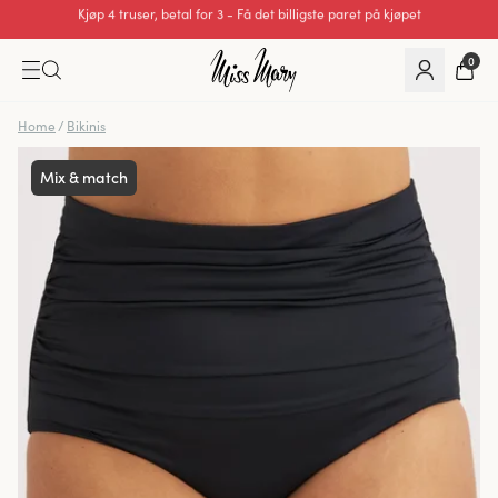
Utmerket 0 av 5
0
Home
/
Bikinis
Mix & match