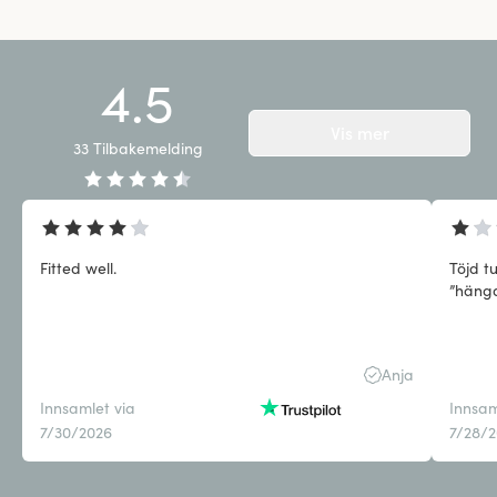
4.5
Vis mer
33
Tilbakemelding
Fitted well.
Töjd t
”häng
Anja
Innsamlet via
Innsam
7/30/2026
7/28/