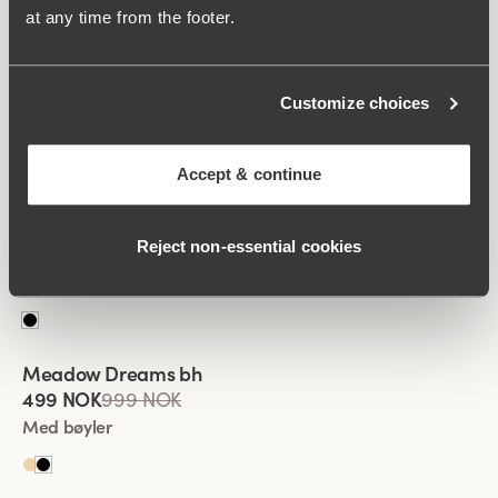
at any time from the footer.
Viewing image 1 of 2
Keep Fresh Spacer bh
Customize choices
749 NOK
Med bøyler
Accept & continue
Viewing image 1 of 2
Shimmer Frost bh
Lars Wallin Design
Reject non‑essential cookies
499 NOK
999 NOK
Med bøyler
Viewing image 1 of 2
Meadow Dreams bh
Lars Wallin Design
499 NOK
999 NOK
Med bøyler