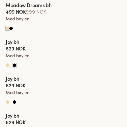
Viewing image 1 of 2
Meadow Dreams bh
Lars Wallin Design
499 NOK
999 NOK
Med bøyler
Viewing image 1 of 2
Joy bh
New product
629 NOK
Med bøyler
Viewing image 1 of 2
Joy bh
New product
629 NOK
Med bøyler
Viewing image 1 of 2
Joy bh
New product
629 NOK