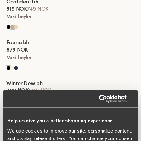
Confident bh
519 NOK
749 NOK
Med bøyler
Viewing image 1 of 2
Fauna bh
679 NOK
Med bøyler
Viewing image 1 of 2
Winter Dew bh
Lars Wallin Design
499 NOK
999 NOK
Med bøyler
Viewing image 1 of 2
Help us give you a better shopping experience
Keep Fresh Spacer bh
749 NOK
We use cookies to improve our site, personalize content,
and display relevant offers. You can change your consent
Med bøyler