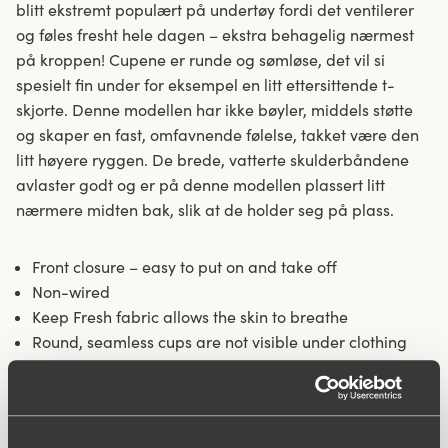
blitt ekstremt populært på undertøy fordi det ventilerer
og føles fresht hele dagen – ekstra behagelig nærmest
på kroppen! Cupene er runde og sømløse, det vil si
spesielt fin under for eksempel en litt ettersittende t-
skjorte. Denne modellen har ikke bøyler, middels støtte
og skaper en fast, omfavnende følelse, takket være den
litt høyere ryggen. De brede, vatterte skulderbåndene
avlaster godt og er på denne modellen plassert litt
nærmere midten bak, slik at de holder seg på plass.
Front closure – easy to put on and take off
Non-wired
Keep Fresh fabric allows the skin to breathe
Round, seamless cups are not visible under clothing
Medium support with good support around
Padded and adjustable comfort shoulder straps
provide relief
Shoulder straps that don’t slide down