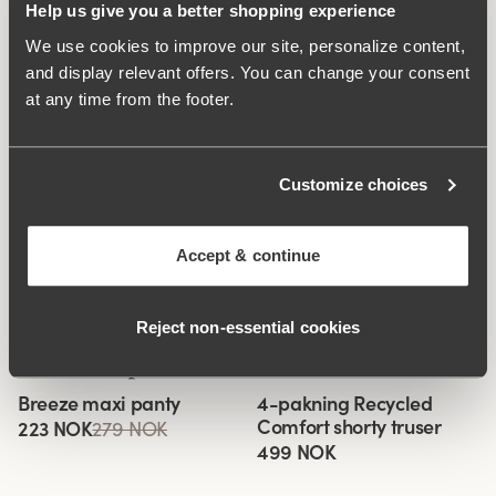
Help us give you a better shopping experience
Stoff:
63% polyamide, 28% polyester, 9% elastan
We use cookies to improve our site, personalize content,
Vaskeinstruksjoner:
Finvask 40°
and display relevant offers. You can change your consent
Artikelnummer:
201601
at any time from the footer.
Hva gjør den så behagelig?
Customize choices
Keep Fresh
Accept & continue
Reject non‑essential cookies
Relaterte produkter
Viewing image 1 of 2
Viewing image 1 of 4
Breeze maxi panty
4-pakning Recycled
4 for 3
New product
Comfort shorty truser
223 NOK
279 NOK
499 NOK