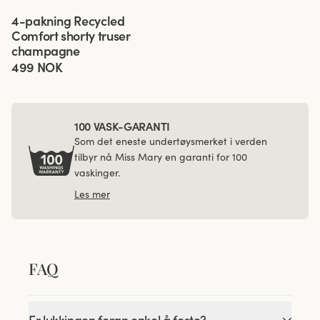
Viewing image 1 of 3
4-pakning Recycled
Comfort shorty truser
champagne
499 NOK
100 VASK-GARANTI
Som det eneste undertøysmerket i verden
tilbyr nå Miss Mary en garanti for 100
vaskinger.
Les mer
FAQ