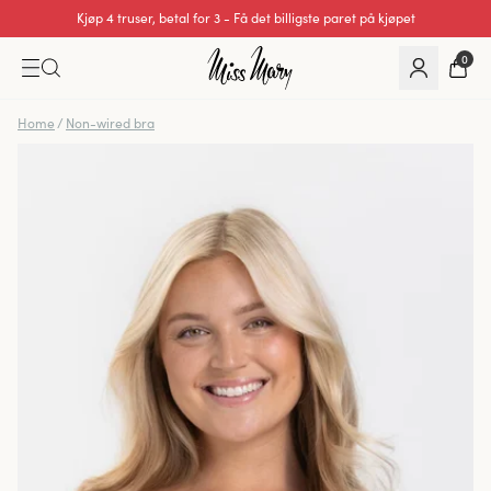
Utmerket 0 av 5
0
Home
/
Non-wired bra