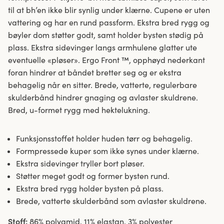
til at bh’en ikke blir synlig under klærne. Cupene er uten
vattering og har en rund passform. Ekstra bred rygg og
bøyler dom støtter godt, samt holder bysten stødig på
plass. Ekstra sidevinger langs armhulene glatter ute
eventuelle «pløser». Ergo Front ™, opphøyd nederkant
foran hindrer at båndet bretter seg og er ekstra
behagelig når en sitter. Brede, vatterte, regulerbare
skulderbånd hindrer gnaging og avlaster skuldrene.
Bred, u-formet rygg med hektelukning.
Funksjonsstoffet holder huden tørr og behagelig.
Formpressede kuper som ikke synes under klærne.
Ekstra sidevinger tryller bort pløser.
Støtter meget godt og former bysten rund.
Ekstra bred rygg holder bysten på plass.
Brede, vatterte skulderbånd som avlaster skuldrene.
Stoff:
86% polyamid, 11% elastan, 3% polyester