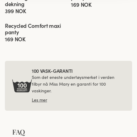
dekning
169 NOK
399 NOK
Viewing image 1 of 3
Recycled Comfort maxi
4 for 3
Ny farge
panty
169 NOK
100 VASK-GARANTI
Som det eneste undertøysmerket i verden
tilbyr nå Miss Mary en garanti for 100
vaskinger.
Les mer
FAQ