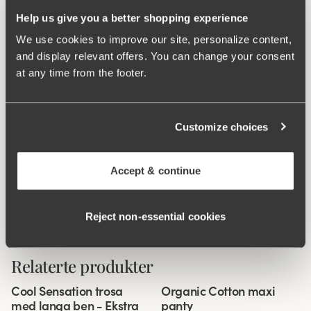
Help us give you a better shopping experience
Ergo Front™
We use cookies to improve our site, personalize content,
and display relevant offers. You can change your consent
at any time from the footer.
Customize choices
Accept & continue
Reject non‑essential cookies
Relaterte produkter
Viewing image 1 of 3
Viewing image 1 of 3
Cool Sensation trosa
Organic Cotton maxi
4 for 3
Ekstra dekning
4 for 3
med langa ben - Ekstra
panty