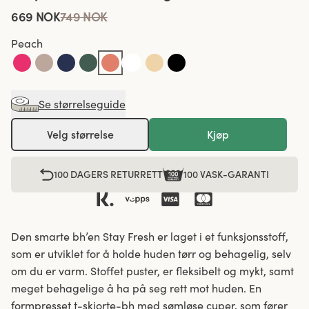
669 NOK
749 NOK
Peach
Se størrelseguide
Velg størrelse
Kjøp
100 DAGERS RETURRETT
100 VASK-GARANTI
Den smarte bh’en Stay Fresh er laget i et funksjonsstoff,
som er utviklet for å holde huden tørr og behagelig, selv
om du er varm. Stoffet puster, er fleksibelt og mykt, samt
meget behagelige å ha på seg rett mot huden. En
formpresset t-skjorte-bh med sømløse cuper, som fører