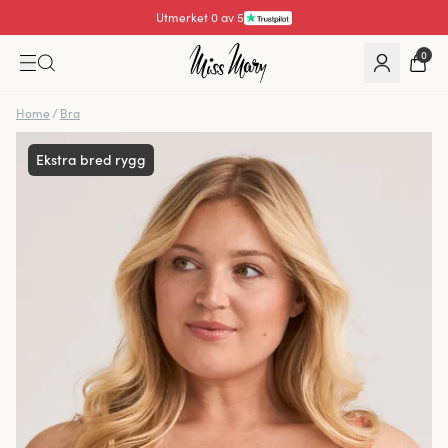
Utmerket 4.3 av 5
0
Home
/
Bra
Ekstra bred rygg