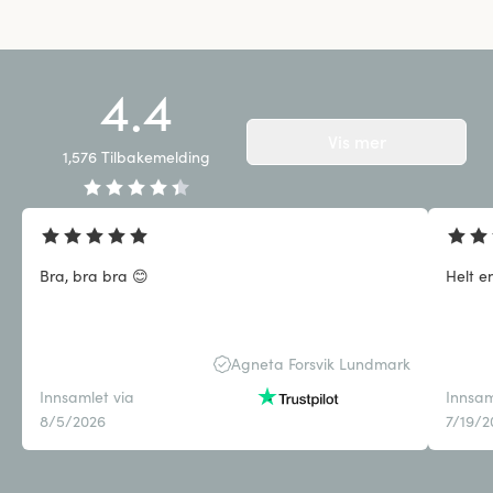
4.4
Vis mer
1,576
Tilbakemelding
Bra, bra bra 😊
Helt e
Agneta Forsvik Lundmark
Innsamlet via
Innsam
8/5/2026
7/19/2