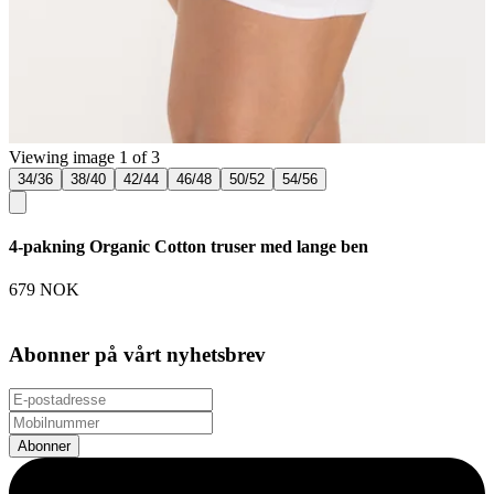
Viewing image 1 of 3
34/36
38/40
42/44
46/48
50/52
54/56
4-pakning Organic Cotton truser med lange ben
679 NOK
Abonner på vårt nyhetsbrev
Abonner