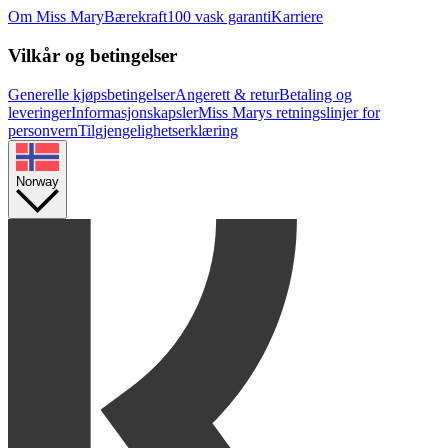
Om Miss Mary
Bærekraft
100 vask garanti
Karriere
Vilkår og betingelser
Generelle kjøpsbetingelser
Angerett & retur
Betaling og
leveringer
Informasjonskapsler
Miss Marys retningslinjer for
personvern
Tilgjengelighetserklæring
Norway