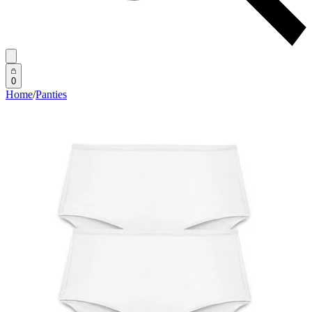
0
Home
/
Panties