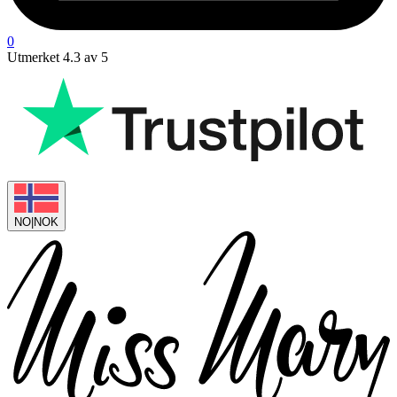
0
Utmerket 4.3 av 5
NO
|
NOK