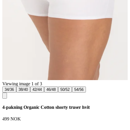
Viewing image 1 of 3
34/36
38/40
42/44
46/48
50/52
54/56
4-pakning Organic Cotton shorty truser hvit
499 NOK