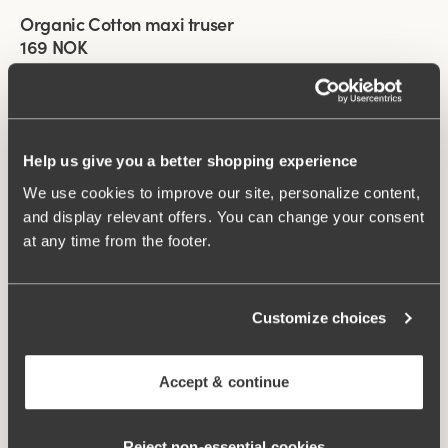
Organic Cotton maxi truser
4 for 3
Ny farge
169 NOK
+
9
Viewing image 1 of 2
4-pakning Recycled Comfort maxi truser
499 NOK
Help us give you a better shopping experience
We use cookies to improve our site, personalize content,
and display relevant offers. You can change your consent
Viewing image 1 of 2
4-pakning Recycled Comfort maxi truser
at any time from the footer.
499 NOK
Customize choices
Viewing image 1 of 2
4-pakning Recycled Comfort maxi truser
499 NOK
Accept & continue
Organic Cotton maxi truser
4 for 3
Reject non‑essential cookies