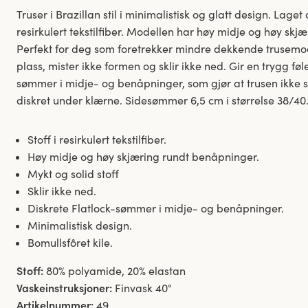
Truser i Brazillan stil i minimalistisk og glatt design. Lage
resirkulert tekstilfiber. Modellen har høy midje og høy sk
Perfekt for deg som foretrekker mindre dekkende trusemod
plass, mister ikke formen og sklir ikke ned. Gir en trygg fø
sømmer i midje- og benåpninger, som gjør at trusen ikke s
diskret under klærne. Sidesømmer 6,5 cm i størrelse 38/40. 
Stoff i resirkulert tekstilfiber.
Høy midje og høy skjæring rundt benåpninger.
Mykt og solid stoff
Sklir ikke ned.
Diskrete Flatlock-sømmer i midje- og benåpninger.
Minimalistisk design.
Bomullsfôret kile.
Stoff:
80% polyamide, 20% elastan
Vaskeinstruksjoner:
Finvask 40°
Artikelnummer:
49