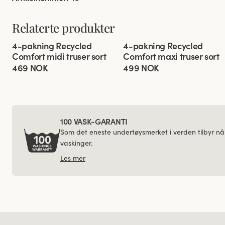
Relaterte produkter
Viewing image 1 of 4
Viewing image 1 of 3
4-pakning Recycled
4-pakning Recycled
Comfort midi truser sort
Comfort maxi truser sort
469 NOK
499 NOK
100 VASK-GARANTI
Som det eneste undertøysmerket i verden tilbyr nå
vaskinger.
Les mer