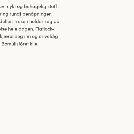
t av mykt og behagelig stoff i
jæring rundt benåpninger.
eller. Trusen holder seg på
lelse hele dagen. Flatlock-
kjærer seg inn og er veldig
Bomullsfôret kile.