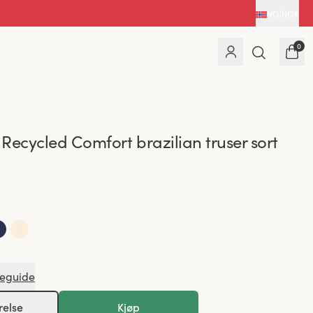
NO
|
NOK
0
Recycled Comfort brazilian truser sort
seguide
relse
Kjøp