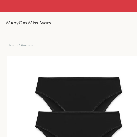
Meny
Om Miss Mary
Home
/
Panties