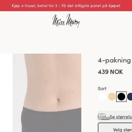
Kjøp 4 truser, betal for 3 - Få det billigste paret på kjøpet
Utmerket 0 av 5
4-pakning 
439 NOK
Sort
Se størrel
Velg stør