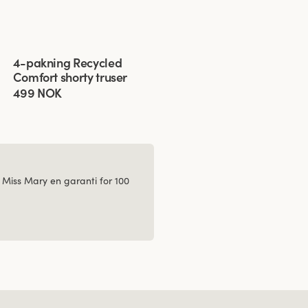
Viewing image 1 of 3
4-pakning Recycled
Comfort shorty truser
499 NOK
 Miss Mary en garanti for 100