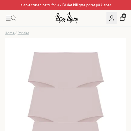
Kjøp 4 truser, betal for 3 - Få det billigste paret på kjøpet
0
Home
/
Panties