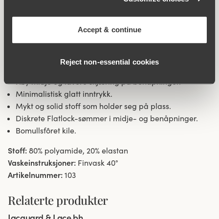
lett å ta på seg og ikke «setter seg fast». Flatlock-
sømmer i midje- og benåpninger, som gjør at trusen ikke
skjærer seg inn og er veldig diskret under klærne.
Accept & continue
Sidesømmer 16 cm i størrelse 38/40. Bomullsfôret kile.
Reject non‑essential cookies
Stoff i resirkulert tekstilfiber.
Høy midje og lavere skjæring på benåpninger.
Minimalistisk glatt inntrykk.
Mykt og solid stoff som holder seg på plass.
Diskrete Flatlock-sømmer i midje- og benåpninger.
Bomullsfôret kile.
Stoff:
80% polyamide, 20% elastan
Vaskeinstruksjoner:
Finvask 40°
Artikelnummer:
103
Relaterte produkter
Viewing image 1 of 5
Jacquard & Lace bh
Ny farge