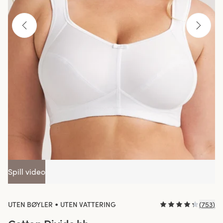
Spill video
•
UTEN BØYLER
UTEN VATTERING
(
753
)