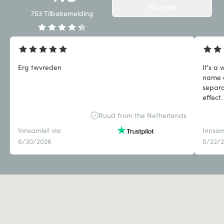
Vis mer
753
Tilbakemelding
Erg twvreden
It's a
name a
separa
effect.
what I
Ruud from the Netherlands
Innsamlet via
Innsam
6/30/2026
5/22/