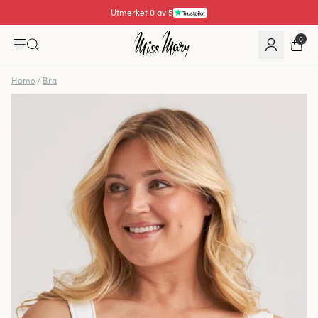
Utmerket 0 av 5
0
Home
/
Bra