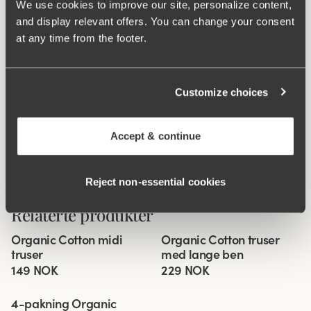
We use cookies to improve our site, personalize content,
and display relevant offers. You can change your consent
at any time from the footer.
Customize choices
Accept & continue
Reject non‑essential cookies
Relaterte produkter
Viewing image 1 of 2
Viewing image 1 of 2
Organic Cotton midi
Organic Cotton truser
4 for 3
4 for 3
truser
med lange ben
149 NOK
229 NOK
Viewing image 1 of 3
4-pakning Organic