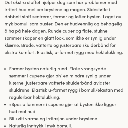
Det ekstra stoffet hjelper deg som har problemer med
irritert hud mellom brystene og magen. Sidestøtte i
dobbelt stoff sentrerer, former og løfter bysten. Laget av
myk bomull som puster. Den er hudvennlig og behagelig
å ha på hele dagen. Runde cuper og flate, stukne
sømmer skaper en glatt look, som ikke er synlig under
klærne. Brede, vatterte og justerbare skulderbånd for
ekstra komfort. Elastisk, u-formet rygg med hektelukking.
Former bysten naturlig rund. Flate vrangsydde
sømmer i cupene gjør bh´en mindre synlig under
klærne. Justerbare vatterte skulderbånd avlaster
skuldrene. Elastisk u-formet rygg i bomull/elastan med
regulerbar hektelukking.
«Spesiallommer» i cupene gjør at bysten ikke ligger
hud mot hud.
Bli kvitt varme og irritasjon under brystene.
Naturlig inntrykk i myk bomull.