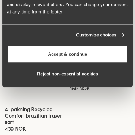
and display relevant offers. You can change your consent
at any time from the footer.
Customize choices
Accept & continue
Relaterte produkter
Viewing image 1 of 3
Viewing image 1 of 3
Reject non‑essential cookies
Fauna truse
Recycled Comfort midi
4 for 3
4 for 3
truser
229 NOK
159 NOK
Viewing image 1 of 3
4-pakning Recycled
Comfort brazilian truser
sort
439 NOK