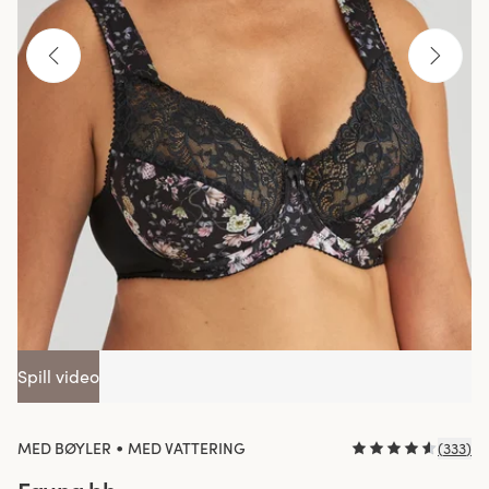
Spill video
•
MED BØYLER
MED VATTERING
(
333
)