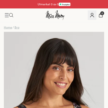
Utmerket 4.3 av 5
0
Home
/
Bra