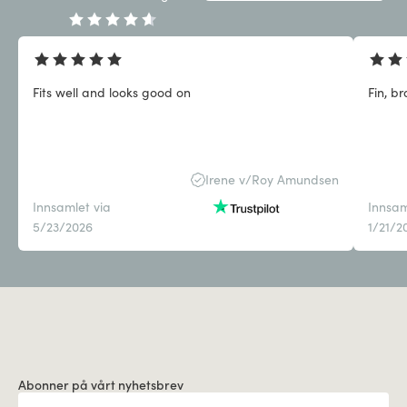
Fits well and looks good on
Fin, br
Irene v/Roy Amundsen
Innsamlet via
Innsam
5/23/2026
1/21/2
Abonner på vårt nyhetsbrev