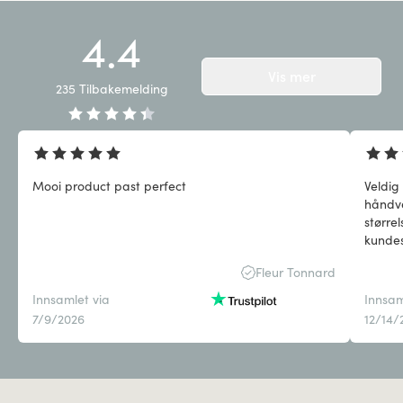
4.4
Vis mer
235
Tilbakemelding
Mooi product past perfect
Veldig
håndve
større
kundes
fra Mi
Fleur Tonnard
Innsamlet via
Innsam
7/9/2026
12/14/