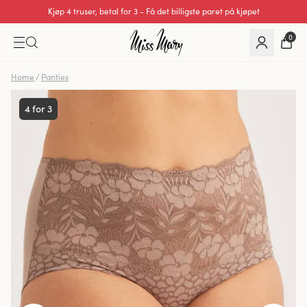
Kjøp 4 truser, betal for 3 - Få det billigste paret på kjøpet
0
Home
/
Panties
4 for 3