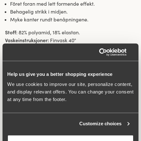
Fôret foran med lett formende effekt.
Behagelig strikk i midjen.
Myke kanter rundt benåpningene.
Stoff:
82% polyamid, 18% elastan.
Vaskeinstruksjoner:
Finvask 40°
Artikelnummer:
416626
Relaterte produkter
Viewing image 1 of 5
Viewing image 1 of 4
Help us give you a better shopping experience
Jacquard & Lace bh
Confident bh
679 NOK
519 NOK
749 NOK
We use cookies to improve our site, personalize content,
and display relevant offers. You can change your consent
Viewing image 1 of 8
Smoothly bh
at any time from the footer.
459 NOK
579 NOK
Customize choices
FAQ