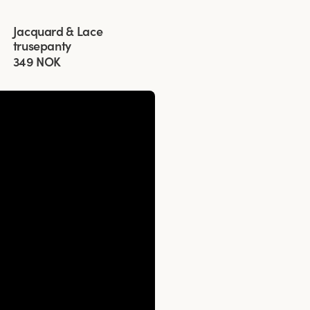
Viewing image 1 of 3
Jacquard & Lace
4 for 3
trusepanty
349 NOK