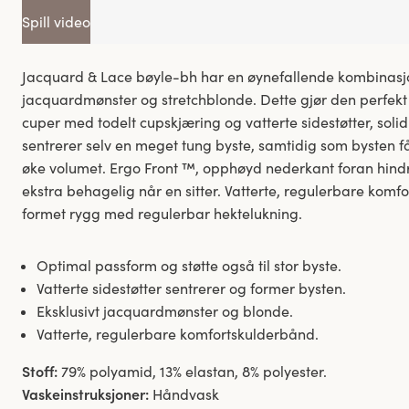
Spill video
Jacquard & Lace bøyle-bh har en øynefallende kombinasjo
jacquardmønster og stretchblonde. Dette gjør den perfekt 
cuper med todelt cupskjæring og vatterte sidestøtter, solid
sentrerer selv en meget tung byste, samtidig som bysten få
øke volumet. Ergo Front ™, opphøyd nederkant foran hindr
ekstra behagelig når en sitter. Vatterte, regulerbare komfo
formet rygg med regulerbar hektelukning.
Optimal passform og støtte også til stor byste.
Vatterte sidestøtter sentrerer og former bysten.
Eksklusivt jacquardmønster og blonde.
Vatterte, regulerbare komfortskulderbånd.
Stoff:
79% polyamid, 13% elastan, 8% polyester.
Vaskeinstruksjoner:
Håndvask