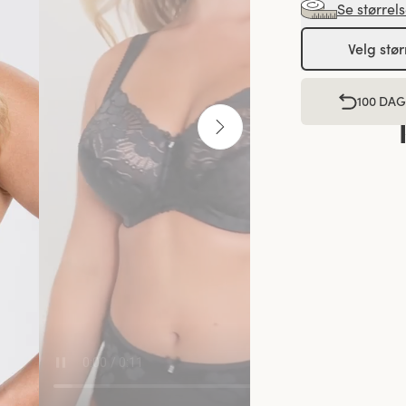
Se størrel
Velg stør
100 DA