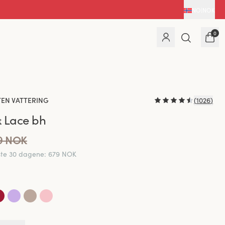
NO
|
NOK
0
TEN VATTERING
(
1026
)
 Lace bh
9 NOK
iste 30 dagene
:
679 NOK