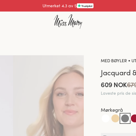
Utmerket 4.3 av 5
•
MED BØYLER
U
Jacquard &
609 NOK
67
Laveste pris de s
Mørkegrå