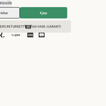
seguide
relse
Kjøp
GERS RETURRETT
100 VASK-GARANTI