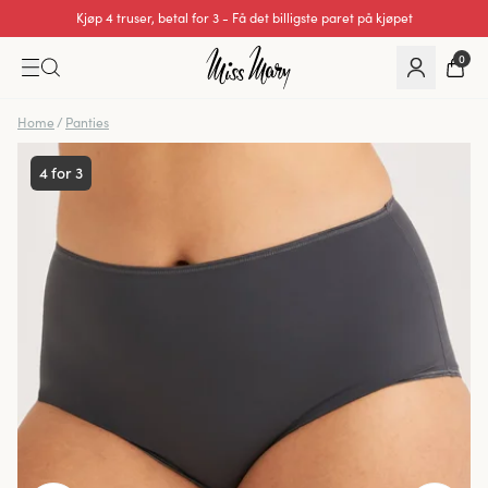
Utmerket 0 av 5
0
Home
/
Panties
4 for 3