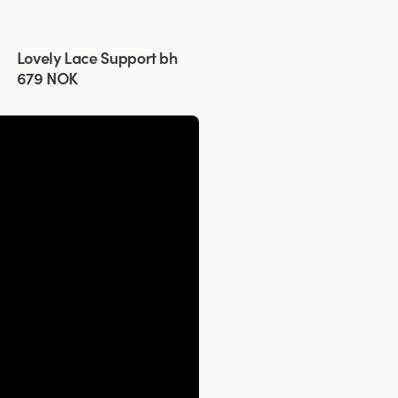
Viewing image 1 of 8
Lovely Lace Support bh
679 NOK