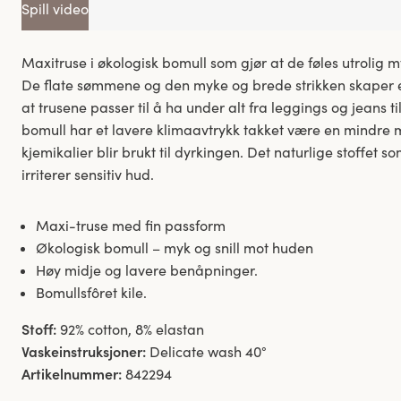
Spill video
Maxitruse i økologisk bomull som gjør at de føles utrolig
De flate sømmene og den myke og brede strikken skaper en 
at trusene passer til å ha under alt fra leggings og jeans til
bomull har et lavere klimaavtrykk takket være en mindre
kjemikalier blir brukt til dyrkingen. Det naturlige stoffet 
irriterer sensitiv hud.
Maxi-truse med fin passform
Økologisk bomull – myk og snill mot huden
Høy midje og lavere benåpninger.
Bomullsfôret kile.
Stoff:
92% cotton, 8% elastan
Vaskeinstruksjoner:
Delicate wash 40°
Artikelnummer:
842294