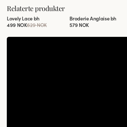
Relaterte produkter
Viewing image 1 of 5
Viewing image 1 of 5
Lovely Lace bh
Broderie Anglaise bh
Komfortskulderbånd
499 NOK
629 NOK
579 NOK