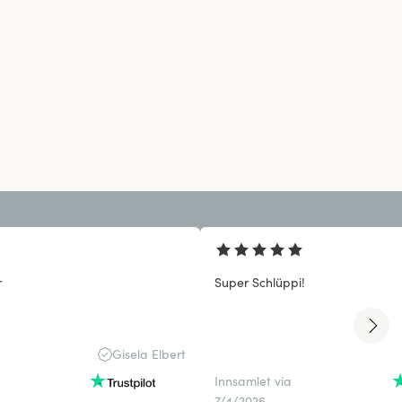
r
Super Schlüppi!
Gisela Elbert
Innsamlet via
7/4/2026