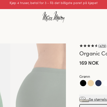
Utmerket 0 av 5
(
479
)
Organic Co
169 NOK
Grønn
Se størrel