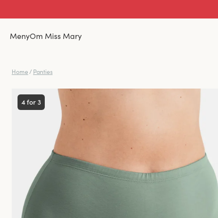
Meny
Om Miss Mary
Home
/
Panties
4 for 3