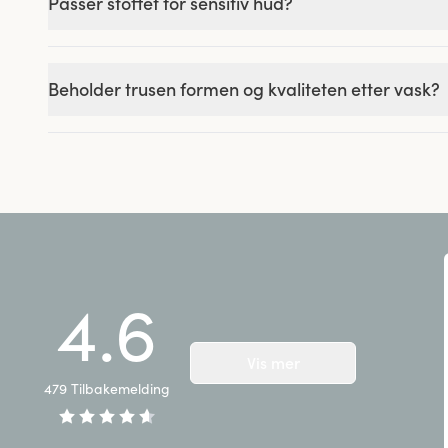
Passer stoffet for sensitiv hud?
Beholder trusen formen og kvaliteten etter vask?
4.6
Vis mer
479
Tilbakemelding