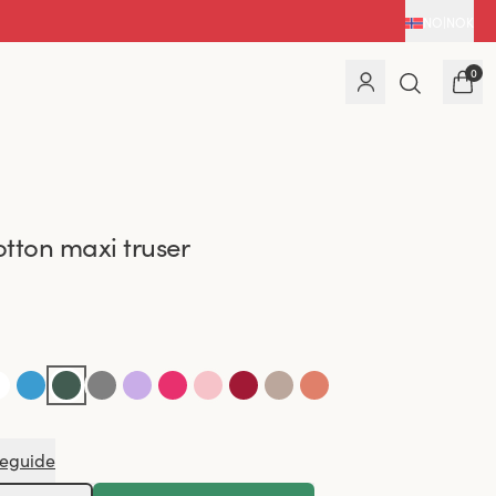
NO
|
NOK
0
tton maxi truser
seguide