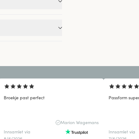
Broekje past perfect
Passform supe
Marion Wagemans
Innsamlet via
Innsamlet via
8/6/2026
7/6/2026