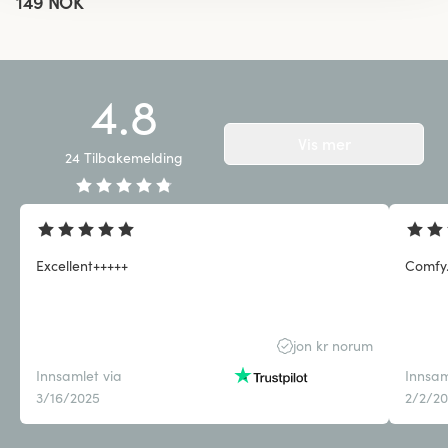
149 NOK
4.8
Vis mer
24
Tilbakemelding
Excellent+++++
Comfy
jon kr norum
Innsamlet via
Innsam
3/16/2025
2/2/2