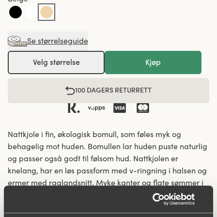
Se størrelseguide
Velg størrelse
Kjøp
100 DAGERS RETURRETT
Nattkjole i fin, økologisk bomull, som føles myk og
behagelig mot huden. Bomullen lar huden puste naturlig
og passer også godt til følsom hud. Nattkjolen er
knelang, har en løs passform med v-ringning i halsen og
ermer med raglandsnitt. Myke kanter og flate sømmer i
hals, ermer og fold. Økologisk bomull dyrkes uten
kunstgjødsel og sprøytemidler, noe som gir et lavere