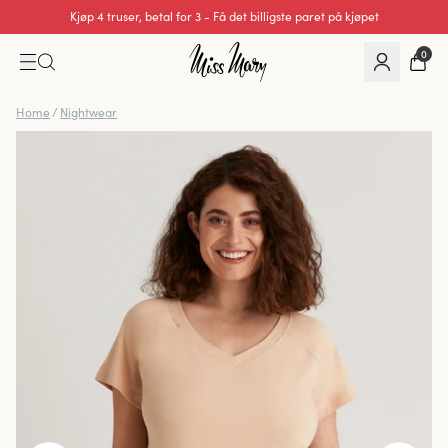
Kjøp 4 truser, betal for 3 - Få det billigste paret på kjøpet
Utmerket 0 av 5
0
Home
/
Nightwear