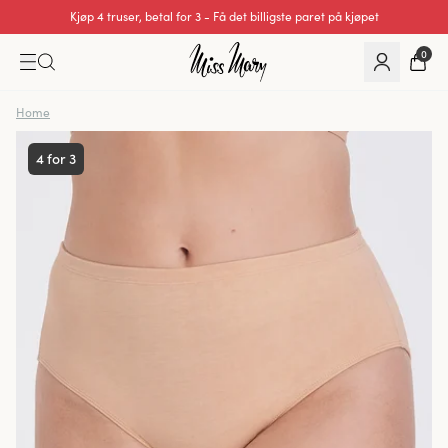
Kjøp 4 truser, betal for 3 - Få det billigste paret på kjøpet
0
Home
4 for 3