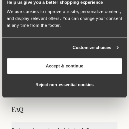
Help us give you a better shopping experience
We use cookies to improve our site, personalize content,
and display relevant offers. You can change your consent
at any time from the footer.
Relaterte produkter
Customize choices
Viewing image 1 of 8
Viewing image 1 of 9
Organic Cotton t-shirt bh
Broderie Anglaise bh
679 NOK
579 NOK
Accept & continue
Viewing image 1 of 11
Lovely Lace Support bh
679 NOK
Reject non‑essential cookies
FAQ