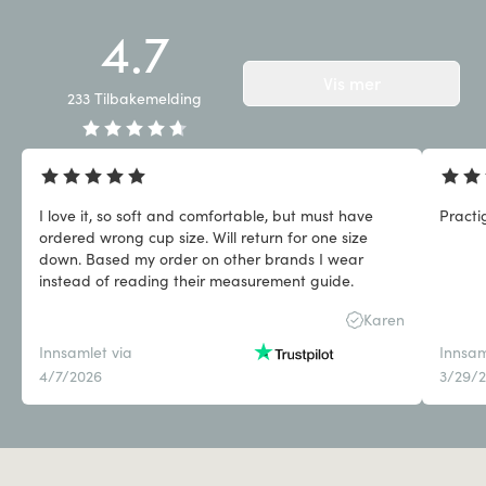
4.7
Vis mer
233
Tilbakemelding
I love it, so soft and comfortable, but must have
Practi
ordered wrong cup size. Will return for one size
down. Based my order on other brands I wear
instead of reading their measurement guide.
Karen
Innsamlet via
Innsam
4/7/2026
3/29/