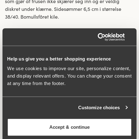
som gjør at trusen ikke skjærer seg inn og er veldig
diskret under klærne. Sidesømmer 6,5 cm i størrelse
38/40. Bomullsfôret kile.
Stoff i resirkulert tekstilfiber.
Høy midje og høy skjæring rundt benåpninger.
Mykt og solid stoff
Sklir ikke ned.
Help us give you a better shopping experience
Diskrete Flatlock-sømmer i midje- og benåpninger.
We use cookies to improve our site, personalize content,
Minimalistisk design.
and display relevant offers. You can change your consent
Bomullsfôret kile.
at any time from the footer.
Stoff:
80 % polyamid, 20% elastane
Vaskeinstruksjoner:
Finvask 40°
Customize choices
Artikelnummer:
843006
Relaterte produkter
Accept & continue
Viewing image 1 of 3
Viewing image 1 of 4
Smooth Lacy T-skjorte-
Sweet Senses bh