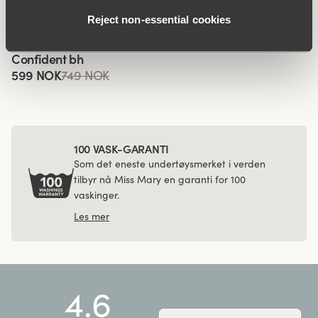
bh
314 NOK
629 NOK
Reject non‑essential cookies
499 NOK
629 NOK
Viewing image 1 of 4
Confident bh
599 NOK
749 NOK
100 VASK-GARANTI
Som det eneste undertøysmerket i verden
tilbyr nå Miss Mary en garanti for 100
vaskinger.
Les mer
4.6