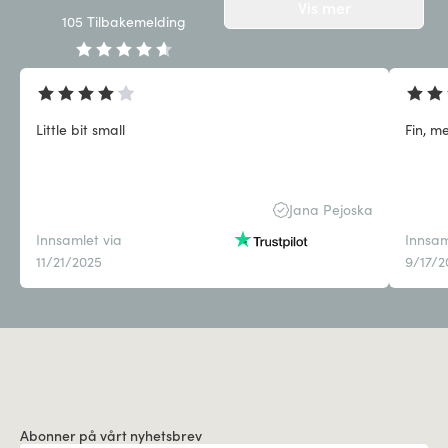
Vis mer
105
Tilbakemelding
Little bit small
Fin, me
Jana Pejoska
Innsamlet via
Innsam
11/21/2025
9/17/2
Abonner på vårt nyhetsbrev