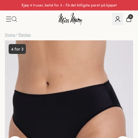
Kjøp 4 truser, betal for 3 - Få det billigste paret på kjøpet
Utmerket 0 av 5
0
Home
/
Panties
4 for 3